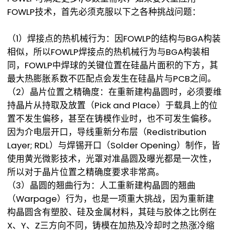
FOWLP技术，首先必须克服以下之各种挑战问题：
（1）焊接点的热机械行为：因FOWLP的结构与BGA构装
相似，所以FOWLP焊接点的热机械行为与BGA构装相
同，FOWLP中焊球的关键位置在硅晶片面积的下方，其
最大热膨胀系数不匹配点会发生在硅晶片与PCB之间。
（2）晶片位置之精确度：在重新建构晶圆时，必须要维
持晶片从持取及放置（Pick and Place）于载具上的位
置不发生偏移，甚至在铸模作业时，也不可发生偏移。
因为介电层开口，导线重新分布层（Redistribution
Layer; RDL）与焊锡开口（Solder Opening）制作，皆
使用黄光微影技术，光罩对准晶圆及曝光都是一次性，
所以对于晶片位置之精确度要求非常高。
（3）晶圆的翘曲行为：人工重新建构晶圆的翘曲
（Warpage）行为，也是一项重大挑战，因为重新建
构晶圆含有塑胶、硅及金属材料，其硅与胶体之比例在
X、Y、Z三方向不同，铸模在加热及冷却时之热涨冷缩