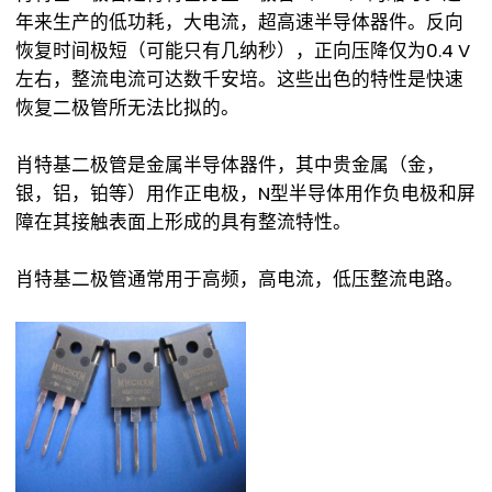
年来生产的低功耗，大电流，超高速半导体器件。反向
恢复时间极短（可能只有几纳秒），正向压降仅为0.4 V
左右，整流电流可达数千安培。这些出色的特性是快速
恢复二极管所无法比拟的。
肖特基二极管是金属半导体器件，其中贵金属（金，
银，铝，铂等）用作正电极，N型半导体用作负电极和屏
障在其接触表面上形成的具有整流特性。
肖特基二极管通常用于高频，高电流，低压整流电路。