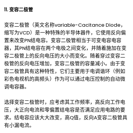
11. 变容二极管
变容二极管（英文名称variable-Cacitance Diode，
缩写为VCD）是一种特殊的半导体器件，它使用反向偏
置来改变PN结电容。变容二极管相当于可变电容电容
器，其PN结电容在两个电极之间变化，并随着施加在变
容二极管上的反向电压的大小而变化。随着穿过变容二
极管的反向电压增加，变容二极管的容量减小。由于变
容二极管具有这种特性，它们主要用于电调谐环（例如
彩色电视机的高频头）作为可以通过电压控制的自动微
调电容器。
选择变容二极管时，应考虑其工作频率，高反向工作电
压，大正向电流和零偏置结电容是否满足应用电路的要
求。结电容应该大大改变，高Q值，反向A变容二极管具
有小漏电流。