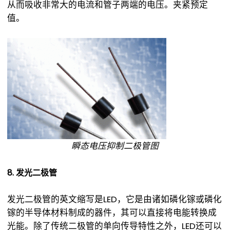
从而吸收非常大的电流和管子两端的电压。夹紧预定
值。
瞬态电压抑制二极管图
8. 发光二极管
发光二极管的英文缩写是LED，它是由诸如磷化镓或磷化
镓的半导体材料制成的器件，其可以直接将电能转换成
光能。除了传统二极管的单向传导特性之外，LED还可以