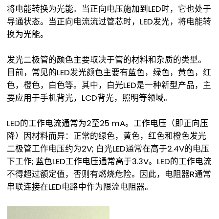
将电能转换为光能。当正向电压施加到LED时，它也处于
导通状态。当正向电流流过管芯时，LED发光，将电能转
换为光能。
发光二极管的颜色主要取决于管的材料和杂质的类型。
目前，常见的LED发光颜色主要有蓝色，绿色，黄色，红
色，橙色，白色等。其中，白光LED是一种新型产品，主
要应用于手机背光，LCD背光，照明等领域。
LED的工作电流通常为2至25 mA。工作电压（即正向压
降）因材料而异：正常的绿色，黄色，红色和橙色发光
二极管工作电压约为2V; 白光LED通常在高于2.4V的电压
下工作; 蓝色LED工作电压通常高于3.3V。LED的工作电流
不得超过额定值，否则有燃烧危险。因此，电阻器R通常
串联连接在LED电路中作为限流电阻器。