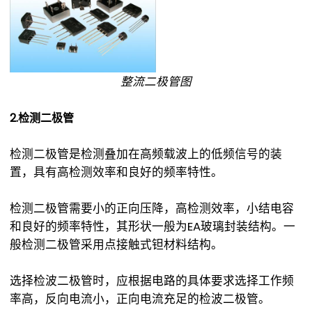
整流二极管图
2.检测二极管
检测二极管是检测叠加在高频载波上的低频信号的装
置，具有高检测效率和良好的频率特性。
检测二极管需要小的正向压降，高检测效率，小结电容
和良好的频率特性，其形状一般为EA玻璃封装结构。一
般检测二极管采用点接触式钽材料结构。
选择检波二极管时，应根据电路的具体要求选择工作频
率高，反向电流小，正向电流充足的检波二极管。