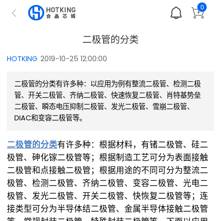
0
二极管的分类
HOTKING
2019-10-25 12:00:00
二极管的分类有许多种：以应用为例有整流二极管、检测二极
管、开关二极管、齐纳二极管、快速恢复二极管、肖特基势垒
二极管、瞬态电压抑制二极管、发光二极管、雪崩二极管、
DIAC和变容二极管等。
二极管的分类
有许多种：根据材料，有锗二极管、硅二
极管、砷化镓二极管等；根据制造工艺可分为表面接触
二极管和点接触二极管；根据用途的不同可分为整流二
极管、检测二极管、齐纳二极管、变容二极管、光电二
极管、发光二极管、开关二极管、快恢复二极管等；连
接类型可分为半导体结二极管、金属半导体接触二极管