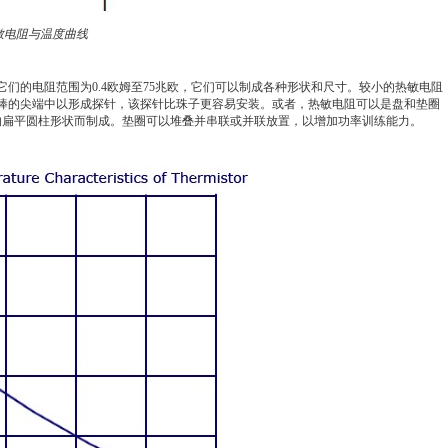
敏电阻与温度曲线
们的电阻范围为0.4欧姆至75兆欧，它们可以制成各种形状和尺寸。较小的热敏电阻
玻璃棒的尖端中以形成探针，该探针比珠子更容易安装。或者，热敏电阻可以是盘和垫圈
的扁平圆柱形状而制成。垫圈可以堆叠并串联或并联放置，以增加功率训练能力。