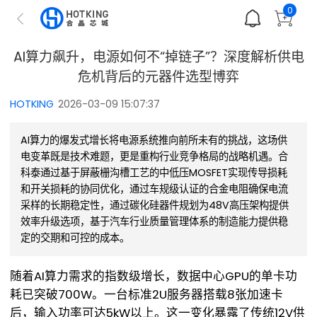
0
AI算力飙升，电源如何不“掉链子”？深度解析供电
危机背后的元器件选型博弈
HOTKING
2026-03-09 15:07:37
AI算力的爆发式增长将电源系统推向前所未有的挑战，这场供
电变革既是技术难题，更是重构行业竞争格局的战略机遇。合
科泰通过基于屏蔽栅沟槽工艺的中低压MOSFET实现传导损耗
和开关损耗的协同优化，通过车规级认证的合金电阻确保电流
采样的长期稳定性，通过碳化硅器件规划为48V高压架构提供
效率升级选项，基于汽车行业质量管理体系的制造能力提供稳
定的交期和可控的成本。
随着AI算力需求的指数级增长，数据中心GPU的单卡功
耗已突破700W。一台标准2U服务器搭载8张加速卡
后，输入功率可达5kW以上。这一变化暴露了传统12V供