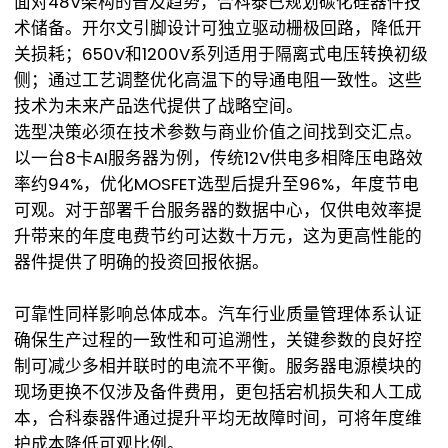
面对48V架构的普及趋势，合科泰已规划碳化硅器件技
术储备。开尔文引脚设计可独立驱动栅极回路，降低开
关损耗；650V和1200V系列适用于隔离式电压转换初级
侧；通过工艺调整优化高温下的导通电阻一致性。这些
技术为未来产品迭代提供了战略空间。
选型决策必须在技术参数与商业价值之间找到交汇点。
以一台8卡AI服务器为例，传统12V供电多相降压电路效
率约94%，优化MOSFET选型后提升至96%，年度节电
可观。对于部署千台服务器的数据中心，仅供电效率提
升带来的年度电费节约可达数十万元，这为更高性能的
器件提供了明确的投资回报依据。
可靠性同样影响总体成本。汽车行业质量管理体系认证
确保生产过程的一致性和可追溯性，关键参数的良好控
制可减少多相并联时的电流不平衡。服务器电源模块的
现场更换不仅涉及备件费用，更包括宕机损失和人工成
本，合科泰器件通过提升平均无故障时间，可将年度维
护成本降低可观比例。