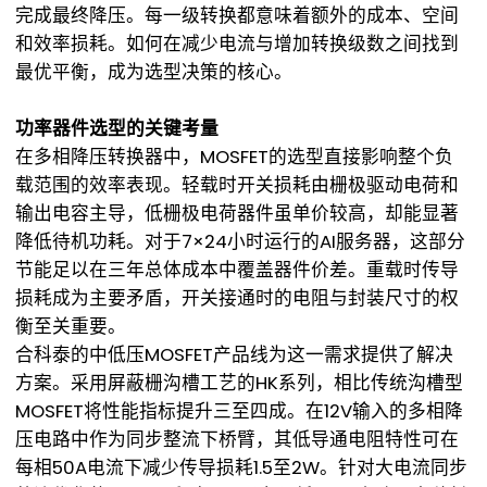
完成最终降压。每一级转换都意味着额外的成本、空间
和效率损耗。如何在减少电流与增加转换级数之间找到
最优平衡，成为选型决策的核心。
功率器件选型的关键考量
在多相降压转换器中，MOSFET的选型直接影响整个负
载范围的效率表现。轻载时开关损耗由栅极驱动电荷和
输出电容主导，低栅极电荷器件虽单价较高，却能显著
降低待机功耗。对于7×24小时运行的AI服务器，这部分
节能足以在三年总体成本中覆盖器件价差。重载时传导
损耗成为主要矛盾，开关接通时的电阻与封装尺寸的权
衡至关重要。
合科泰的中低压MOSFET产品线为这一需求提供了解决
方案。采用屏蔽栅沟槽工艺的HK系列，相比传统沟槽型
MOSFET将性能指标提升三至四成。在12V输入的多相降
压电路中作为同步整流下桥臂，其低导通电阻特性可在
每相50A电流下减少传导损耗1.5至2W。针对大电流同步