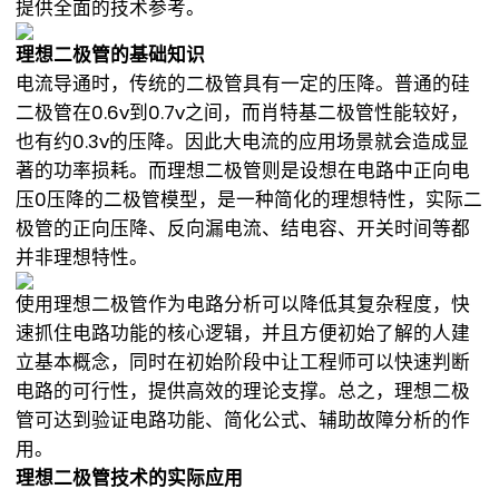
提供全面的技术参考。
理想二极管的基础知识
电流导通时，传统的二极管具有一定的压降。普通的硅
二极管在0.6v到0.7v之间，而肖特基二极管性能较好，
也有约0.3v的压降。因此大电流的应用场景就会造成显
著的功率损耗。而理想二极管则是设想在电路中正向电
压0压降的二极管模型，是一种简化的理想特性，实际二
极管的正向压降、反向漏电流、结电容、开关时间等都
并非理想特性。
使用理想二极管作为电路分析可以降低其复杂程度，快
速抓住电路功能的核心逻辑，并且方便初始了解的人建
立基本概念，同时在初始阶段中让工程师可以快速判断
电路的可行性，提供高效的理论支撑。总之，理想二极
管可达到验证电路功能、简化公式、辅助故障分析的作
用。
理想二极管技术的实际应用