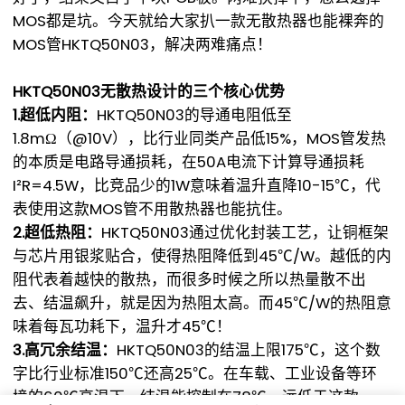
MOS都是坑。今天就给大家扒一款无散热器也能裸奔的
MOS管HKTQ50N03，解决两难痛点！
HKTQ50N03无散热设计的三个核心优势
1.超低内阻：
HKTQ50N03的导通电阻低至
1.8mΩ（@10V），比行业同类产品低15%，MOS管发热
的本质是电路导通损耗，在50A电流下计算导通损耗
I²R=4.5W，比竞品少的1W意味着温升直降10-15℃，代
表使用这款MOS管不用散热器也能抗住。
2.超低热阻：
HKTQ50N03通过优化封装工艺，让铜框架
与芯片用银浆贴合，使得热阻降低到45℃/W。越低的内
阻代表着越快的散热，而很多时候之所以热量散不出
去、结温飙升，就是因为热阻太高。而45℃/W的热阻意
味着每瓦功耗下，温升才45℃！
3.高冗余结温：
HKTQ50N03的结温上限175℃，这个数
字比行业标准150℃还高25℃。在车载、工业设备等环
境的60℃高温下，结温能控制在78℃，远低于这款