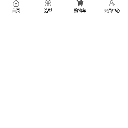
MOS管的极限值，长期下来运行更稳定、更持久！
首页
选型
购物车
会员中心
无散热器抗55A实验验证
通过四管并联的场景测试损耗、计算温升、测试结温安
全值，我们发现只要普通面积大于十平方厘米，并且打
三到五个连到内层地铜箔的导热过孔，满足这两个条件
就能在没有散热器的情况下抗住55A的短时脉冲电流。
测试结果如下：
总损耗：四管均流，单管损耗仅0.405W；
温升计算：0.405W×45℃/W≈18℃（单管）；
结温安全值：环境温度60℃+18℃=78℃≪175℃极限。